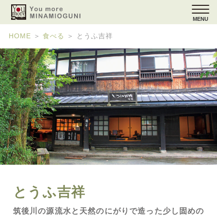
MENU
HOME
＞
食べる
＞
とうふ吉祥
とうふ吉祥
筑後川の源流水と天然のにがりで造った少し固めの