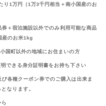
たり
1
万円（
1
万
3
千円相当＋南小国産のお
品券＋宿泊施設以外でのみ利用可能な商品
国産のお米
1kg
南小国町以外の地域にお住まいの方
証明できる身分証明書をお持ち下さい
及び各種クーポン券でのご購入は出来ま
みとなります。
から