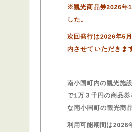
※観光商品券2026
した。
次回発行は2026年
内させていただきま
南小国町内の観光施
で
1
万３千円の商品券
な南小国町の観光商
利用可能期間は
2026