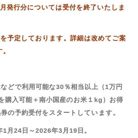
年1月発行分については受付を終了いたしま
5月を予定しております。詳細は改めてご案
す。
設などで利用可能な
30
％相当以上（
1
万円
を購入可能＋南小国産のお米１
kg
）お得
品券の予約受付をスタートしています。
年
1
月
24
日～
2026
年
3
月
19
日。