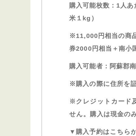
購入可能枚数：
1
人あ
米１
kg
）
※11,000
円相当の商
券
2000
円相当＋南小
購入可能者：阿蘇郡
※
購入の際に住所を
※
クレジットカード
せん。購入は現金の
▼
購入予約はこちら