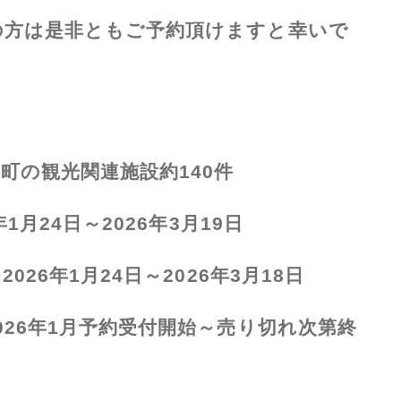
の方は是非ともご予約頂けますと幸いで
国町の観光関連施設約
140
件
年
1
月
24
日～
2026
年
3
月
19
日
：
2026
年
1
月
24
日～
2026
年
3
月
18
日
026
年
1
月予約受付開始～売り切れ次第終