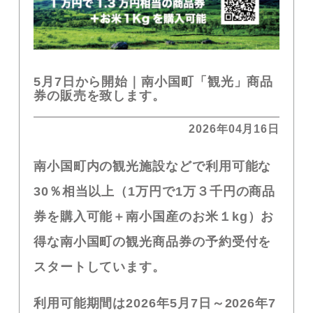
5月7日から開始｜南小国町「観光」商品
券の販売を致します。
2026年04月16日
南小国町内の観光施設などで利用可能な
30
％相当以上（
1
万円で
1
万３千円の商品
券を購入可能＋南小国産のお米１
kg
）お
得な南小国町の観光商品券の予約受付を
スタートしています。
利用可能期間は
2026
年
5
月
7
日～
2026
年
7