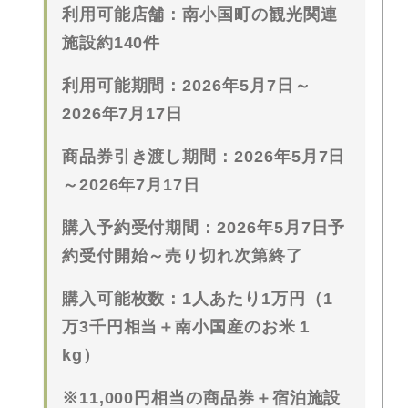
利用可能店舗：南小国町の観光関連
施設約
140
件
利用可能期間：
2026
年
5
月
7
日～
2026
年
7
月
17
日
商品券引き渡し期間：
2026
年5月
7
日
～
2026
年
7
月
17
日
購入予約受付期間：
2026
年
5
月7日予
約受付開始～売り切れ次第終了
購入可能枚数：
1
人あたり
1
万円（
1
万
3
千円相当＋南小国産のお米１
kg
）
※11,000
円相当の商品券＋宿泊施設