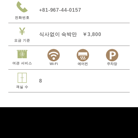
+81-967-44-0157
전화번호
식사없이 숙박만 ￥3,800
요금 기준
여관 서비스
Wi-Fi
에어컨
주차장
8
객실 수