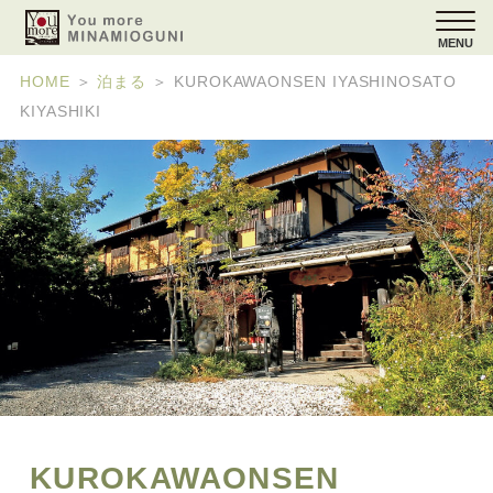
MENU
HOME
＞
泊まる
＞
KUROKAWAONSEN IYASHINOSATO
KIYASHIKI
KUROKAWAONSEN