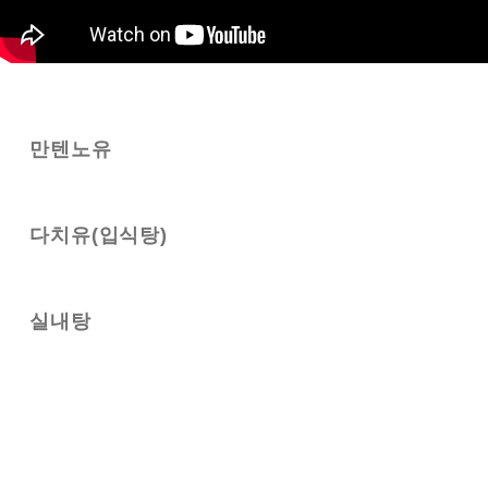
만텐노유
다치유(입식탕)
실내탕