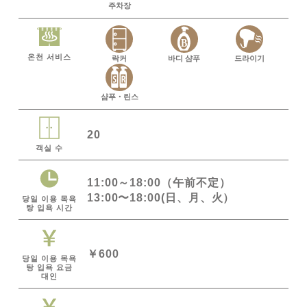
주차장
온천 서비스
락커
바디 샴푸
드라이기
샴푸・린스
20
객실 수
11:00～18:00（午前不定）
13:00〜18:00(日、月、火）
당일 이용 목욕
탕 입욕 시간
￥600
당일 이용 목욕
탕 입욕 요금
대인