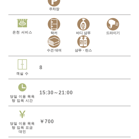
주차장
온천 서비스
락커
바디 샴푸
드라이기
수건 대여
샴푸・린스
8
객실 수
15:30～21:00
당일 이용 목욕
탕 입욕 시간
￥700
당일 이용 목욕
탕 입욕 요금
대인