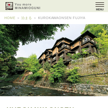
MENU
HOME
＞
泊まる
＞
KUROKAWAONSEN FUJIYA