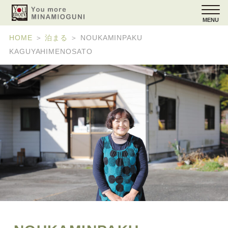
MENU
HOME
＞
泊まる
＞
NOUKAMINPAKU
KAGUYAHIMENOSATO