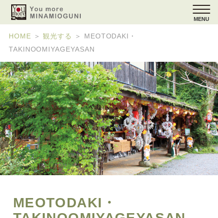
MENU
HOME
＞
観光する
＞
MEOTODAKI・
TAKINOOMIYAGEYASAN
MEOTODAKI・
TAKINOOMIYAGEYASAN