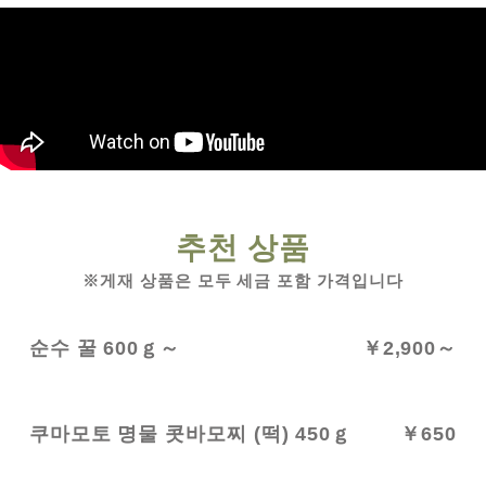
추천 상품
※게재 상품은 모두 세금 포함 가격입니다
순수 꿀 600ｇ～
￥2,900～
쿠마모토 명물 콧바모찌 (떡) 450ｇ
￥650