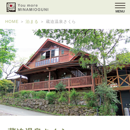
MENU
HOME
＞
泊まる
＞
蔵迫温泉さくら