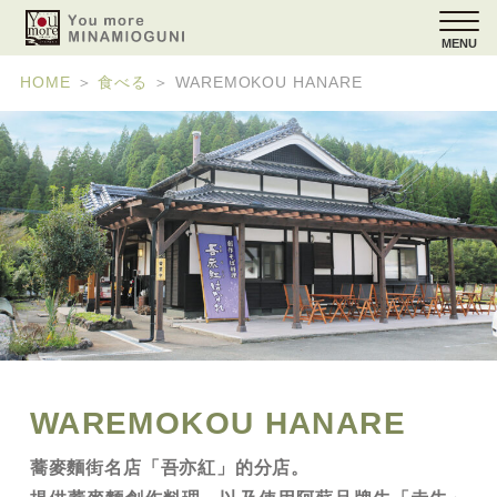
MENU
HOME
＞
食べる
＞
WAREMOKOU HANARE
WAREMOKOU HANARE
蕎麥麵街名店「吾亦紅」的分店。