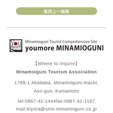
返回上一画面
【Where to Inquire】
Minamioguni Tourism Association
1789-1 Akababa, Minamioguni-machi,
Aso-gun, Kumamoto
tel:0967-42-1444
fax:0967-42-1167
mail:
kiyora@smo-minamioguni.co.jp