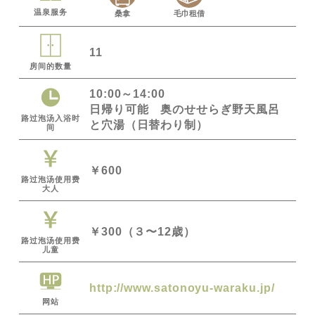
温泉服务
桑拿
毛巾租借
11
房间的数量
10:00～14:00
日帰り可能 奥のせせらぎ野天風呂
路过泡汤入浴时
と穴湯（日替わり制）
间
￥600
路过泡汤使用费
大人
￥300（３〜12歳）
路过泡汤使用费
儿童
http://www.satonoyu-waraku.jp/
网站