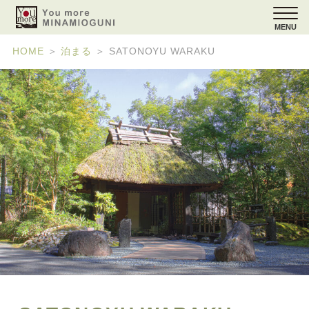
MENU
HOME
＞
泊まる
＞
SATONOYU WARAKU