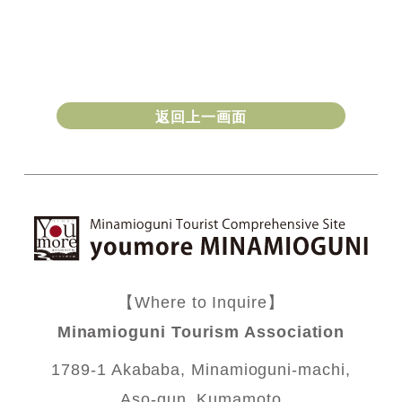
返回上一画面
【Where to Inquire】
Minamioguni Tourism Association
1789-1 Akababa, Minamioguni-machi,
Aso-gun, Kumamoto