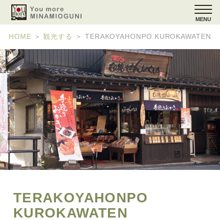
MENU
HOME
＞
観光する
＞
TERAKOYAHONPO KUROKAWATEN
TERAKOYAHONPO
KUROKAWATEN