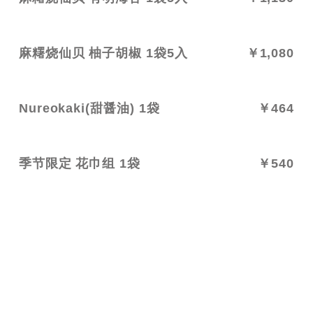
麻糬烧仙贝 柚子胡椒 1袋5入
￥1,080
Nureokaki(甜醤油) 1袋
￥464
季节限定 花巾组 1袋
￥540