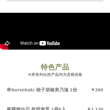
特色产品
※所有列出的产品均为含税价格
串Nureokaki 柚子胡椒美乃滋 1份
￥260
麻糬烧仙贝 有明海苔 1袋5入
￥1,130