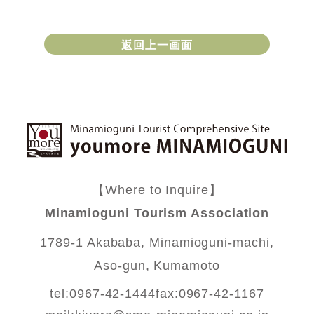
返回上一画面
【Where to Inquire】
Minamioguni Tourism Association
1789-1 Akababa, Minamioguni-machi,
Aso-gun, Kumamoto
tel:0967-42-1444
fax:0967-42-1167