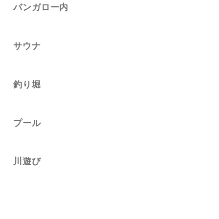
バンガロー内
サウナ
釣り堀
プール
川遊び