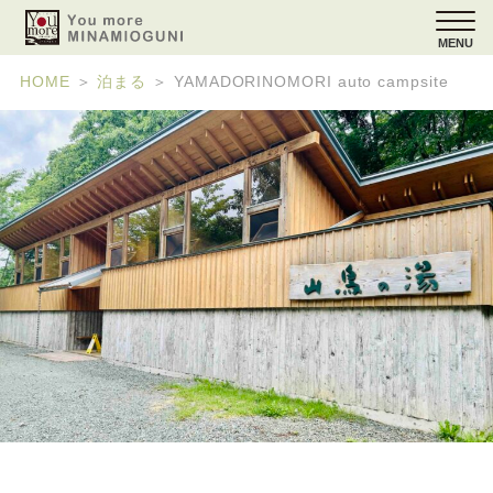
MENU
HOME
＞
泊まる
＞
YAMADORINOMORI auto campsite