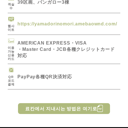
39区画、バンガロー3棟
객실
수
https://yamadorinomori.amebaownd.com/
웹사
이트
AMERICAN EXPRESS
VISA
이용
Master Card
JCB
各種クレジットカード
가능
対応
신용
카드
PayPay
各種QR決済対応
QR
코드
결제
료칸에서 지내시는 방법은 여기로