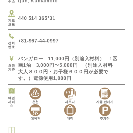
gun, Kumamoto
주소
440 514 365*31
지도
코드
+81-967-44-0997
전화
번호
バンガロー 11,000円（別途入村料） 1区
画1泊 3,000円〜5,000円 （別途入村料
요금
기준
大人８００円・お子様６００円が必要で
す。）電源使用1,000円
여관
서비
온천
사우나
자동 판매기
스
에어컨
매점
주차장