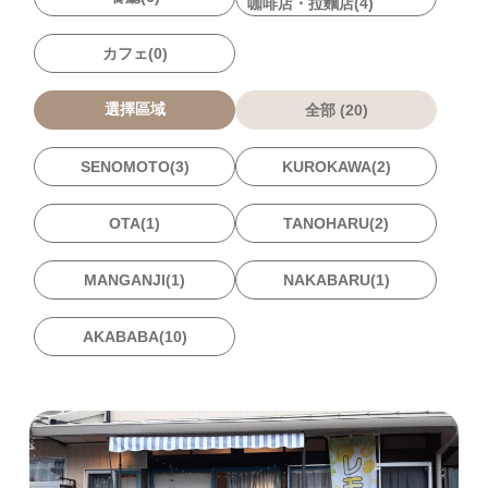
咖啡店・拉麵店(4)
カフェ(0)
選擇區域
全部 (20)
SENOMOTO(3)
KUROKAWA(2)
OTA(1)
TANOHARU(2)
MANGANJI(1)
NAKABARU(1)
AKABABA(10)