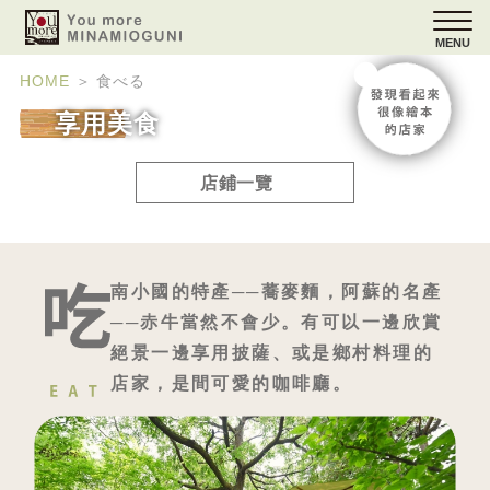
MENU
HOME
＞
食べる
享用美食
店鋪一覽
南小國的特產──蕎麥麵，阿蘇的名產
──赤牛當然不會少。有可以一邊欣賞
絕景一邊享用披薩、或是鄉村料理的
店家，是間可愛的咖啡廳。