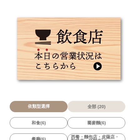
依類型選擇
全部 (20)
和食(6)
蕎麥麵(6)
西餐・麵包店・皮薩店・
餐廳(6)