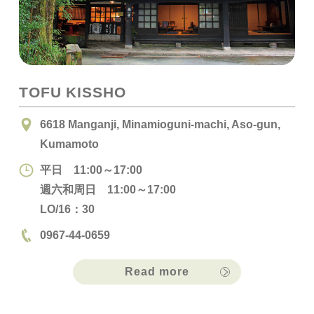
TOFU KISSHO
6618 Manganji, Minamioguni-machi, Aso-gun,
Kumamoto
平日 11:00～17:00
週六和周日 11:00～17:00
LO/16：30
0967-44-0659
Read more