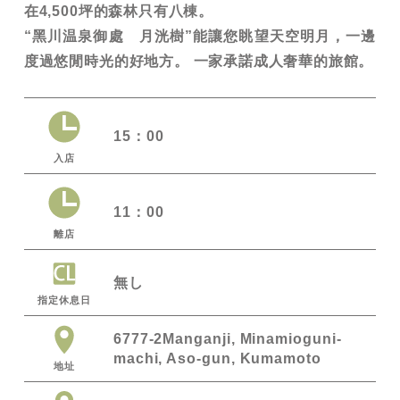
在4,500坪的森林只有八棟。
“黑川温泉御處 月洸樹”能讓您眺望天空明月，一邊
度過悠閒時光的好地方。 一家承諾成人奢華的旅館。
15：00
入店
11：00
離店
無し
指定休息日
6777-2Manganji, Minamioguni-
machi, Aso-gun, Kumamoto
地址