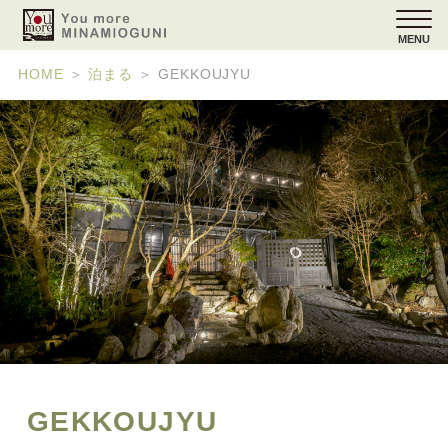
MENU
HOME
＞
泊まる
＞
GEKKOUJYU
GEKKOUJYU