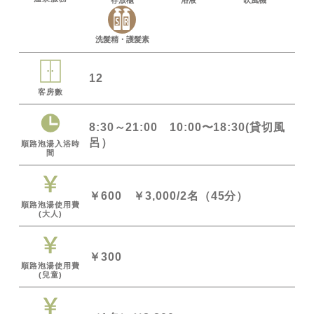
存放櫃
浴液
吹風機
洗髮精・護髮素
12
客房數
8:30～21:00 10:00〜18:30(貸切風
呂）
順路泡湯入浴時
間
￥600 ￥3,000/2名（45分）
順路泡湯使用費
(大人)
￥300
順路泡湯使用費
(兒童)