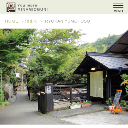
MENU
HOME
＞
泊まる
＞
RYOKAN YUMOTOSO