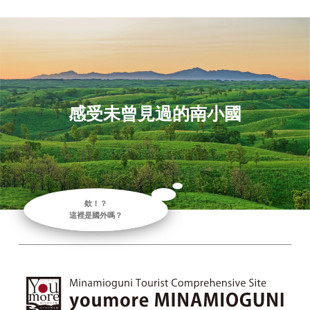
感
受
未
曾
見
過
的
南
小
國
欸！？
這裡是國外嗎？