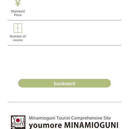
Standard
Price
Number of
rooms
backward