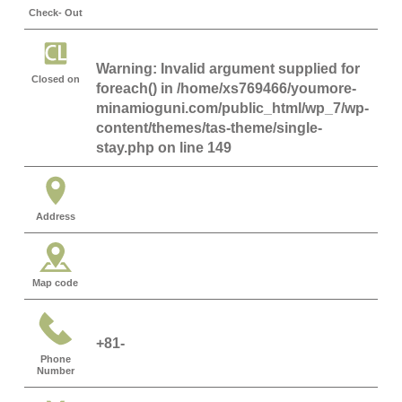
Check- Out
Warning
: Invalid argument supplied for
Closed on
foreach() in
/home/xs769466/youmore-
minamioguni.com/public_html/wp_7/wp-
content/themes/tas-theme/single-
stay.php
on line
149
Address
Map code
+81-
Phone
Number